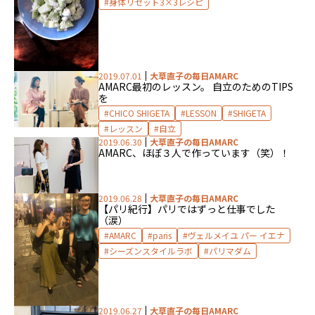
身体リセット3×3レシピ
2019.07.01
大草直子の毎日AMARC
AMARC最初のレッスン。 自立のためのTIPS
を
CHICO SHIGETA
LESSON
SHIGETA
レッスン
自立
2019.06.30
大草直子の毎日AMARC
AMARC、ほぼ３人で作っています（笑）！
2019.06.28
大草直子の毎日AMARC
【パリ紀行】パリではずっと仕事でした
（涙）
AMARC
paris
ヴェルメイユ パー イエナ
シーズンスタイルラボ
パリマダム
2019.06.27
大草直子の毎日AMARC