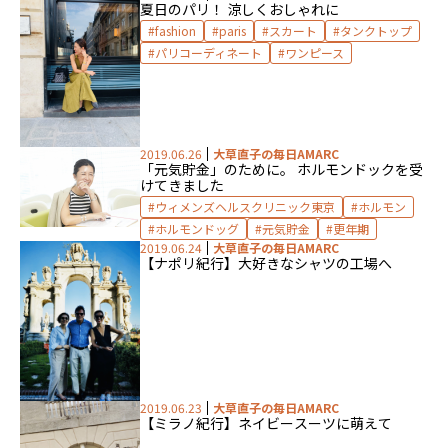
夏日のパリ！ 涼しくおしゃれに
fashion
paris
スカート
タンクトップ
パリコーディネート
ワンピース
2019.06.26
大草直子の毎日AMARC
「元気貯金」のために。 ホルモンドックを受
けてきました
ウィメンズヘルスクリニック東京
ホルモン
ホルモンドッグ
元気貯金
更年期
2019.06.24
大草直子の毎日AMARC
【ナポリ紀行】大好きなシャツの工場へ
2019.06.23
大草直子の毎日AMARC
【ミラノ紀行】ネイビースーツに萌えて