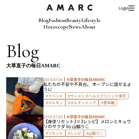
Login
Blog
Fashion
Beauty
Lifestyle
Horoscope
News
About
Blog
大草直子の毎日AMARC
2019.07.04
大草直子の毎日AMARC
私たちの不安や不具合。 オープンに話せるよ
うに
イベント
ウィメンズヘルスクリニック東京
ホルモン
ホルモンドッグ
更年期
2019.07.03
大草直子の毎日AMARC
【身体リセット3×3レシピ】メロンとキュウ
リのサラダ by 山脇りこ
リセット
レシピ
山脇りこ